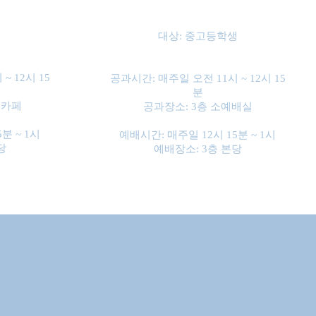
대상: 중고등학생
~ 12시 15
공과시간: 매주일 오전 11시 ~ 12시 15
분
이카페
공과장소: 3층 소예배실
분 ~ 1시
예배시간: 매주일 12시 15분 ~ 1시
당
​예배장소: 3층 본당