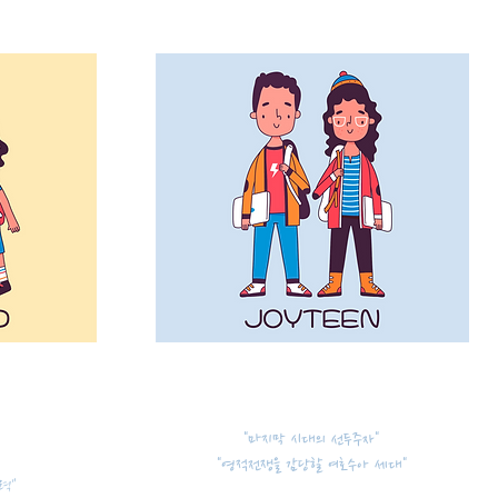
​조이틴
"마지막 시대의
선두주자"
"영적전쟁을 감당할
여호수아 세대"
력"