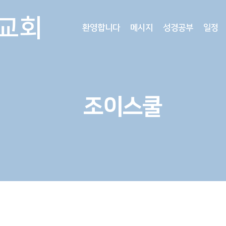
교회
환영합니다
메시지
성경공부
일정
조이스쿨
​조이코너
​조이랜드