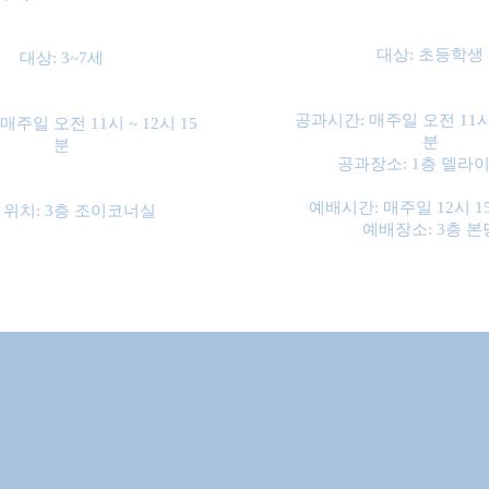
대상: 초등학생
대상: 3~7세
공과시간: 매주일 오전 11시 
매주일 오전 11시 ~ 12시 15
분
분
공과장소: 1층 델라
예배시간: 매주일 12시 15
 위치: 3층 조이코너실
​예배장소: 3층 본