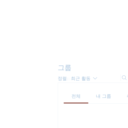
낮은마음 하나
그룹
정렬::
최근 활동
전체
내 그룹