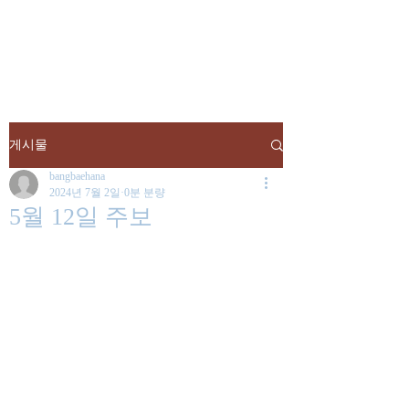
낮은마음 하나교회
게시물
bangbaehana
2024년 7월 2일
0분 분량
5월 12일 주보