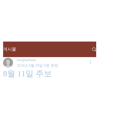
낮은마음 하나교회
게시물
bangbaehana
2024년 8월 20일
0분 분량
8월 11일 주보